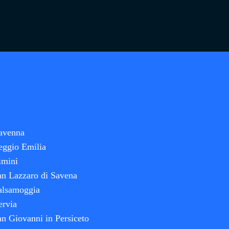
avenna
eggio Emilia
imini
n Lazzaro di Savena
alsamoggia
ervia
n Giovanni in Persiceto