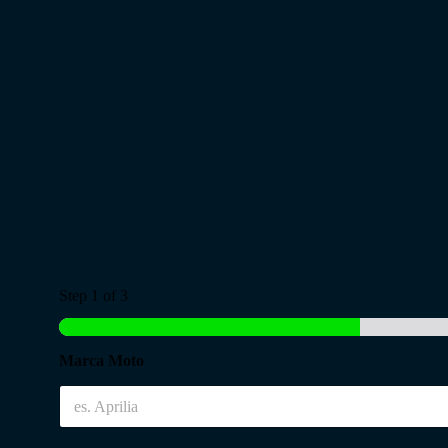
Step
1
of 3
Marca Moto