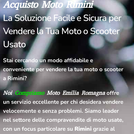
Acquisto
Moto Rimini
La Soluzione Facile e Sicura per
Vendere la Tua Moto o Scooter
Usato
Stai cercando un modo affidabile e
conveniente per vendere la tua moto o scooter
a Rimini?
Noi
Compriamo
Moto Emilia Romagna
offre
un servizio eccellente per chi desidera vendere
velocemente e senza problemi. Siamo leader
nel settore delle compravendite di moto usate,
con un focus particolare su
Rimini
grazie al