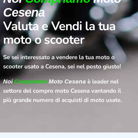
Cesena
Valuta e Vendi la tua
moto o scooter
Se sei interessato a vendere la tua moto o
scooter usato a Cesena, sei nel posto giusto!
è leader nel
Noi
Compriamo
Moto Cesena
settore del compro moto Cesena vantando il
più grande numero di acquisti di moto usate.