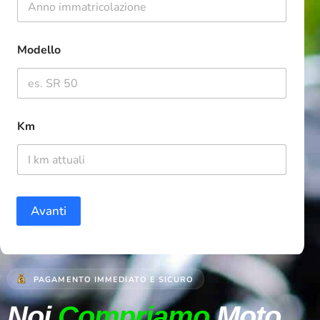
Modello
Km
Avanti
PAGAMENTO IMMEDIATO E SICURO
Noi
Compriamo
Moto