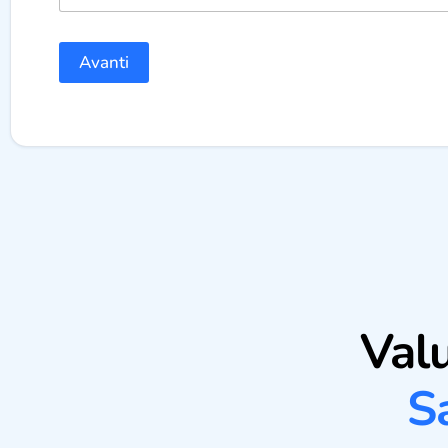
Avanti
Val
S