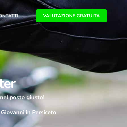
VALUTAZIONE GRATUITA
ONTATTI
ter
 nel posto giusto!
Giovanni in Persiceto