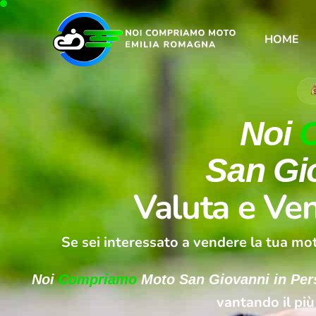
HOME
Noi
San Gio
Valuta e Ven
Se sei interessato a vendere la tua mot
Noi
Compriamo
Moto San Giovanni in Per
vantando il più