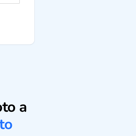
to a
to