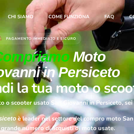
CHI SIAMO
COME FUNZIONA
FAQ
C
PAGAMENTO IMMEDIATO E SICURO
Compriamo
Moto
vanni in Persiceto
di la tua moto o scoo
o o scooter usato San Giovanni in Persiceto, sei
è leader nel settore del compro moto San 
siceto
 grande numero di acquisti di moto usate.