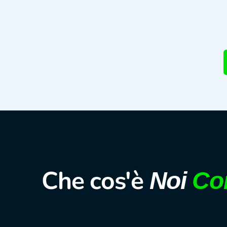
Che cos'è
Noi
Co